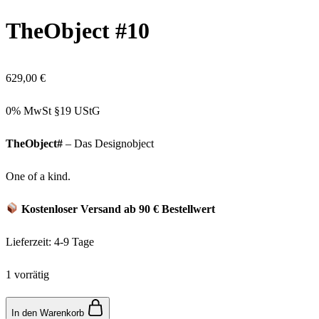
TheObject #10
629,00
€
0% MwSt §19 UStG
TheObject#
– Das Designobject
One of a kind.
Kostenloser Versand ab 90 € Bestellwert
Lieferzeit:
4-9 Tage
1 vorrätig
TheObject
In den Warenkorb