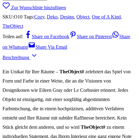
#10
Zur Wunschliste hinzufügen
quantity
SKU:
O10
Tags:
Cozy
,
Deko
,
Design
,
Object
,
One of A Kind
,
TheObject
Teilen auf:
Share on Facebook
Share on Pinterest
Share
on Whatsapp
Share Via Email
Beschreibung
Ein Unikat für Ihre Räume –
TheObject#
zelebriert das Spiel von
Form und Farbe in einer Weise, die an die Visionen von
Designikonen wie Eileen Gray oder Le Corbusier erinnert. Jedes
Objekt ist einzigartig, mit einer sorgfältig abgestimmten
Farbmischung, die in einem hochpräzisen, additiven Verfahren
entsteht und Ihre Räume mit subtiler Raffinesse bereichert. Kein
Stück gleicht dem anderen, und so wird
TheObject#
zu einem
individuellen Statement, das Ihrem Interieur eine ganz eigene Note